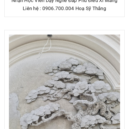
Nhận Học Viên Dạy Nghề Đắp Phù Điêu Xi Măng
Liên hệ : 0906.700.004 Hoạ Sỹ Thắng