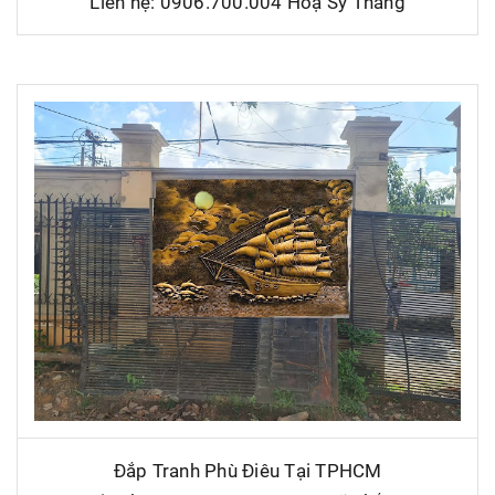
Liên hệ: 0906.700.004 Hoạ Sỹ Thắng
Đắp Tranh Phù Điêu Tại TPHCM