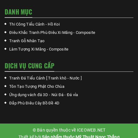
DANH MỤC
Thi Công Tiểu Cảnh - Hồ Koi
Điêu Khắc Tranh Phù Điêu Xi Măng - Composite
Tranh Gỗ Nhân Tạo
Làm Tượng Xi Măng - Composite
DỊCH VỤ CUNG CẤP
Tranh Đá Tiểu Cảnh [ Tranh khô - Nước ]
Tôn Tạo Tượng Phật Cho Chùa
Ứng dụng vách đá 3D - Núi Đá - Đá vỉa
Đắp Phù Điêu Cây Bồ Đề 4D
© Bản quyền thuộc về ICEOWEB.NET
Thiết kế bởi
Sản phẩm thuộc Mỹ Thuật Ngọc Thắng