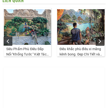
LIÊN QUAN
Siêu Phẩm Phù Điêu Đắp
Điêu khắc phù điêu xi măng
Nổi "Khổng Tước " Kiệt Tác
kênh bong. Đẹp Chi Tiết và
Đỉnh Cao Nhất Thị Trường
sắc nét. Thi Công năm
2026
2026.