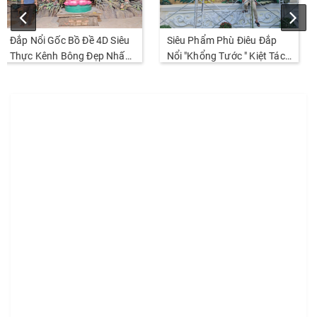
Siêu Phẩm Phù Điêu Đắp
Điêu khắc phù điêu xi măng
Nổi "Khổng Tước " Kiệt Tác
kênh bong. Đẹp Chi Tiết và
Đỉnh Cao Nhất Thị Trường
sắc nét. Thi Công năm
2026
2026.